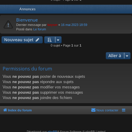
r
Annonces
Bienvenue
Dernier message par
keyser
«
16 mai 2023 18:59
Posté dans
Le forum
Nouveau sujet
0 sujet • Page
1
sur
1
Aller à
Permissions du forum
Vous
ne pouvez pas
poster de nouveaux sujets
Vous
ne pouvez pas
répondre aux sujets
Vous
ne pouvez pas
modifier vos messages
Vous
ne pouvez pas
supprimer vos messages
Vous
ne pouvez pas
joindre des fichiers
Index du forum
Nous contacter
Développé par
phpBB
® Forum Software © phpBB Limited