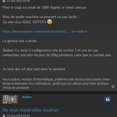
M
13 mai 2023 03:46
e
Pour le coup sa serait de 1998 d'après le check dessus
s
s
a
Mais de quelle machine sa provient sa ces facile !
g
Sa vien d'un ADAC VERTEX
e
https://www.mazree.com/smart-auctions/2 ... ar-medicin
La grosse tour a droite
Dedans il y avait 2 configuration une en socket 7 et une en cpu
cartouches une alim de plus de 30kg plusieurs carte que je connais pas
...
Je ferai des tof plus tard dans la semaine
Nous autres, mordus d’informatique, préférons par-dessus tout passer notre
temps à bidouiller nos ordinateurs, plutôt que les utiliser pour faire quelque
chose de productif.
xkaider
t
Re: mon matérielles inconus
M
14 mai 2023 02:51