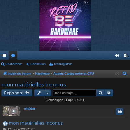
cc
Rechercher
or
Connexion
S’enregistrer
on
’e
ès
u
ne
nr
Index du forum
Hardware
Autres Cartes mère et CPU
R
e
ra
m
xi
eg
mon matérielles inconus
c
pi
s
on
ist
Rechercher
Recherch
Répondre
h
de
re
e
6 messages • Page
1
sur
1
r
r
xkaider
c
h
mon matérielles inconus
e
M
12 mai 2023 22:09