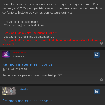
Non, plus sérieusement, aucune idée de ce que c'est que ce truc. T'as
trouvé ça où ? Ça peut peut-être aider. Et tu peux aussi donner une photo
de l'arrière, histoire de voir les connecteurs qu'il y a.
- J'ai vu des photos ce matin...
- J'étais jeune, je crevais de faim !
- Joey, as-tu déjà visité une prison turque ?
- Joey, tu aimes les films de gladiateurs ?
- Joey, es-tu déjà rentré dans une salle de bain quand un monsieur tout nu s'y
trouvait ?
eviledeath
t
Site Admin
Re: mon matérielles inconus
M
13 mai 2023 01:53
e
Je ne connais pas non plus , matériel pro??
s
s
a
g
xkaider
e
t
Re: mon matérielles inconus