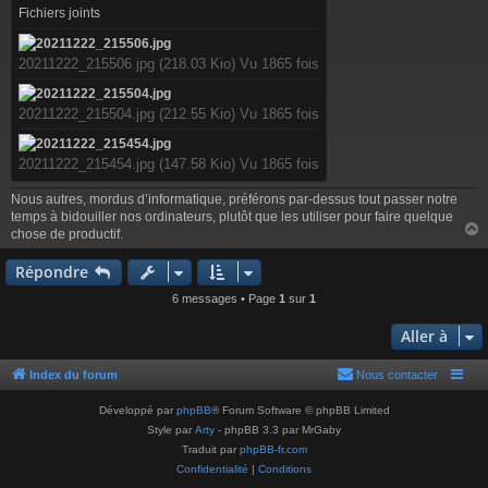
g
Fichiers joints
e
20211222_215506.jpg (218.03 Kio) Vu 1865 fois
20211222_215504.jpg (212.55 Kio) Vu 1865 fois
20211222_215454.jpg (147.58 Kio) Vu 1865 fois
Nous autres, mordus d’informatique, préférons par-dessus tout passer notre
temps à bidouiller nos ordinateurs, plutôt que les utiliser pour faire quelque
chose de productif.
Répondre
t
6 messages • Page
1
sur
1
Aller à
Index du forum
Nous contacter
Développé par
phpBB
® Forum Software © phpBB Limited
Style par
Arty
- phpBB 3.3 par MrGaby
Traduit par
phpBB-fr.com
Confidentialité
|
Conditions