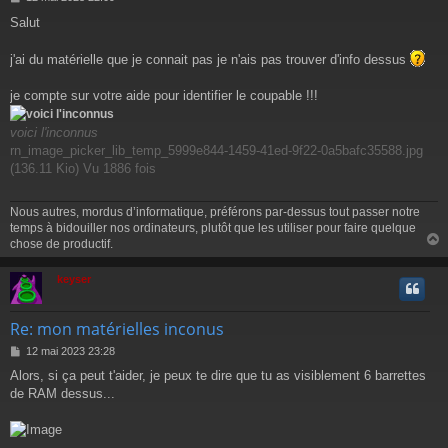
r
e
Salut
s
s
a
j'ai du matérielle que je connait pas je n'ais pas trouver d'info dessus
g
e
je compte sur votre aide pour identifier le coupable !!!
voici l'inconnus
rn_image_picker_lib_temp_5999e844-1459-41ed-9f22-0a5bafc35588.jpg
(136.11 Kio) Vu 1886 fois
Nous autres, mordus d’informatique, préférons par-dessus tout passer notre
temps à bidouiller nos ordinateurs, plutôt que les utiliser pour faire quelque
chose de productif.
keyser
t
Re: mon matérielles inconus
M
12 mai 2023 23:28
e
Alors, si ça peut t'aider, je peux te dire que tu as visiblement 6 barrettes
s
de RAM dessus...
s
a
g
e