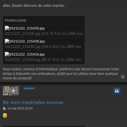
e
allez d'autre élément de cette machin :
s
s
a
g
Fichiers joints
e
20211222_215435.jpg (114.75 Kio) Vu 1866 fois
20211222_215438.jpg (126.5 Kio) Vu 1866 fois
20211222_215416.jpg (88.97 Kio) Vu 1866 fois
Nous autres, mordus d’informatique, préférons par-dessus tout passer notre
temps à bidouiller nos ordinateurs, plutôt que les utiliser pour faire quelque
chose de productif.
xkaider
t
Re: mon matérielles inconus
M
14 mai 2023 02:54
e
s
s
a