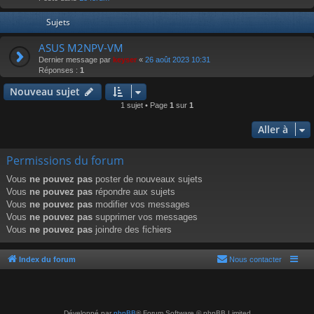
r
Sujets
ASUS M2NPV-VM
Dernier message par
keyser
«
26 août 2023 10:31
Réponses :
1
Nouveau sujet
1 sujet • Page
1
sur
1
Aller à
Permissions du forum
Vous
ne pouvez pas
poster de nouveaux sujets
Vous
ne pouvez pas
répondre aux sujets
Vous
ne pouvez pas
modifier vos messages
Vous
ne pouvez pas
supprimer vos messages
Vous
ne pouvez pas
joindre des fichiers
Index du forum
Nous contacter
Développé par
phpBB
® Forum Software © phpBB Limited