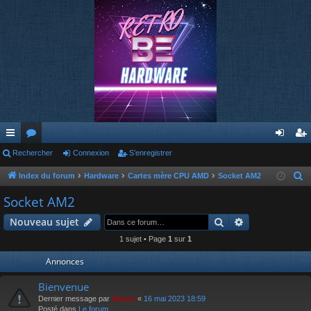
cc
Rechercher
or
Connexion
S’enregistrer
on
’e
ès
u
ne
nr
Index du forum
Hardware
Cartes mère CPU AMD
Socket AM2
R
e
ra
m
xi
eg
Socket AM2
c
pi
s
on
ist
Rechercher
Recherche av
Nouveau sujet
h
de
re
e
1 sujet • Page
1
sur
1
r
r
Annonces
c
h
Bienvenue
e
Dernier message par
keyser
«
16 mai 2023 18:59
Posté dans
Le forum