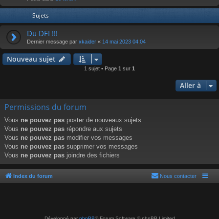
r
Sujets
Du DFI !!!
Dernier message par
xkaider
«
14 mai 2023 04:04
Nouveau sujet
1 sujet • Page
1
sur
1
Aller à
Permissions du forum
Vous
ne pouvez pas
poster de nouveaux sujets
Vous
ne pouvez pas
répondre aux sujets
Vous
ne pouvez pas
modifier vos messages
Vous
ne pouvez pas
supprimer vos messages
Vous
ne pouvez pas
joindre des fichiers
Index du forum
Nous contacter
Développé par
phpBB
® Forum Software © phpBB Limited