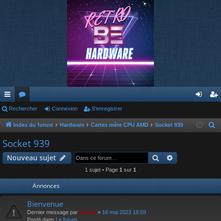
cc
Rechercher
or
Connexion
S’enregistrer
on
’e
ès
u
ne
nr
Index du forum
Hardware
Cartes mère CPU AMD
Socket 939
R
e
ra
m
xi
eg
Socket 939
c
pi
s
on
ist
Rechercher
Recherche av
Nouveau sujet
h
de
re
e
1 sujet • Page
1
sur
1
r
r
Annonces
c
h
Bienvenue
e
Dernier message par
keyser
«
16 mai 2023 18:59
Posté dans
Le forum