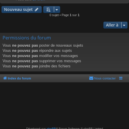
r
Nouveau sujet
0 sujet • Page
1
sur
1
Aller à
Permissions du forum
Vous
ne pouvez pas
poster de nouveaux sujets
Vous
ne pouvez pas
répondre aux sujets
Vous
ne pouvez pas
modifier vos messages
Vous
ne pouvez pas
supprimer vos messages
Vous
ne pouvez pas
joindre des fichiers
Index du forum
Nous contacter
Développé par
phpBB
® Forum Software © phpBB Limited