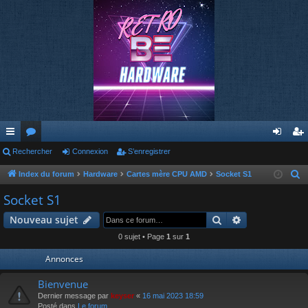
cc
Rechercher
or
Connexion
S’enregistrer
on
’e
ès
u
ne
nr
Index du forum
Hardware
Cartes mère CPU AMD
Socket S1
R
e
ra
m
xi
eg
Socket S1
c
pi
s
on
ist
Rechercher
Recherche av
Nouveau sujet
h
de
re
e
0 sujet • Page
1
sur
1
r
r
Annonces
c
h
Bienvenue
e
Dernier message par
keyser
«
16 mai 2023 18:59
Posté dans
Le forum