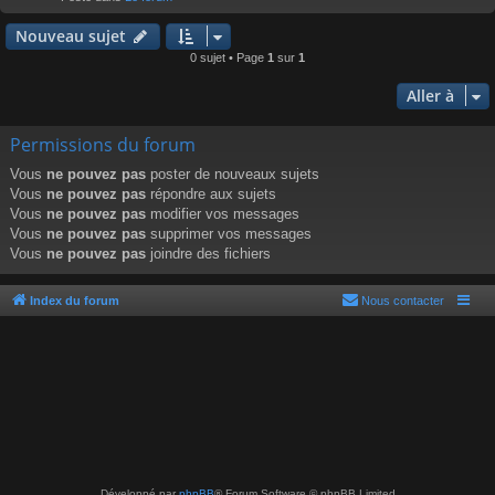
r
Nouveau sujet
0 sujet • Page
1
sur
1
Aller à
Permissions du forum
Vous
ne pouvez pas
poster de nouveaux sujets
Vous
ne pouvez pas
répondre aux sujets
Vous
ne pouvez pas
modifier vos messages
Vous
ne pouvez pas
supprimer vos messages
Vous
ne pouvez pas
joindre des fichiers
Index du forum
Nous contacter
Développé par
phpBB
® Forum Software © phpBB Limited