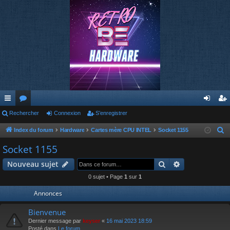
cc
Rechercher
or
Connexion
S’enregistrer
on
’e
ès
u
ne
nr
Index du forum
Hardware
Cartes mère CPU INTEL
Socket 1155
R
e
ra
m
xi
eg
Socket 1155
c
pi
s
on
ist
Rechercher
Recherche av
Nouveau sujet
h
de
re
e
0 sujet • Page
1
sur
1
r
r
Annonces
c
h
Bienvenue
e
Dernier message par
keyser
«
16 mai 2023 18:59
Posté dans
Le forum