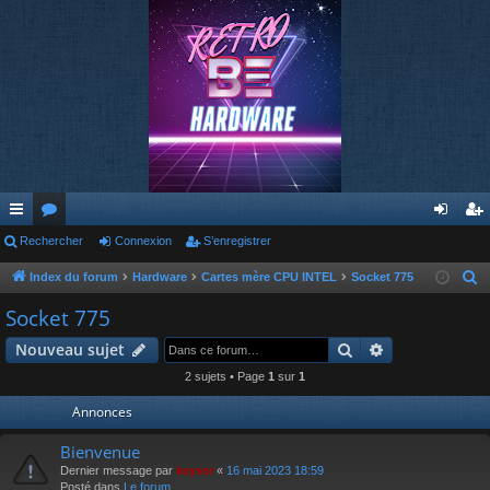
cc
Rechercher
or
Connexion
S’enregistrer
on
’e
ès
u
ne
nr
Index du forum
Hardware
Cartes mère CPU INTEL
Socket 775
R
e
ra
m
xi
eg
Socket 775
c
pi
s
on
ist
Rechercher
Recherche av
Nouveau sujet
h
de
re
e
2 sujets • Page
1
sur
1
r
r
Annonces
c
h
Bienvenue
e
Dernier message par
keyser
«
16 mai 2023 18:59
Posté dans
Le forum