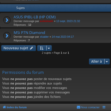
r
Sujets
ASUS IPIBL-LB (HP OEM)
Dernier message par
eviledeath
«
13 sept. 2023 21:32
Réponses :
12
MSi P7N Diamond
Dernier message par
xkaider
«
14 mai 2023 04:17
Réponses :
7
Nouveau sujet
2 sujets • Page
1
sur
1
Aller à
Permissions du forum
Vous
ne pouvez pas
poster de nouveaux sujets
Vous
ne pouvez pas
répondre aux sujets
Vous
ne pouvez pas
modifier vos messages
Vous
ne pouvez pas
supprimer vos messages
Vous
ne pouvez pas
joindre des fichiers
Index du forum
Nous contacter