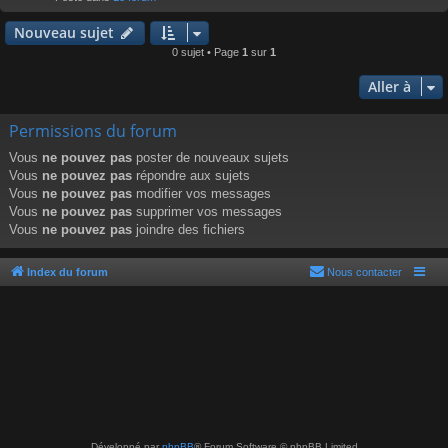
r
Nouveau sujet
0 sujet • Page
1
sur
1
Aller à
Permissions du forum
Vous
ne pouvez pas
poster de nouveaux sujets
Vous
ne pouvez pas
répondre aux sujets
Vous
ne pouvez pas
modifier vos messages
Vous
ne pouvez pas
supprimer vos messages
Vous
ne pouvez pas
joindre des fichiers
Index du forum
Nous contacter
Développé par
phpBB
® Forum Software © phpBB Limited