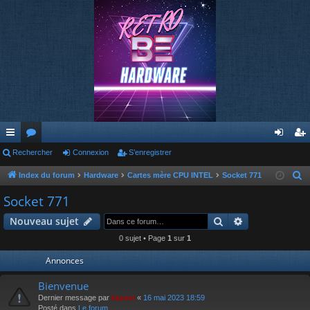
cc
Rechercher
or
Connexion
S’enregistrer
on
’e
ès
u
ne
nr
Index du forum
Hardware
Cartes mère CPU INTEL
Socket 771
R
e
ra
m
xi
eg
Socket 771
c
pi
s
on
ist
Rechercher
Recherche av
Nouveau sujet
h
de
re
e
0 sujet • Page
1
sur
1
r
r
Annonces
c
h
Bienvenue
e
Dernier message par
keyser
«
16 mai 2023 18:59
Posté dans
Le forum