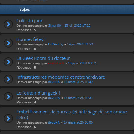
r
Sujets
Colis du jour
Dernier message par
Simon00
«
15 juil. 2026 17:10
Réponses :
5
Bonnes fêtes !
Dernier message par
DrDestroy
«
19 juin 2026 11:22
Réponses :
6
La Geek Room du docteur
Dernier message par
eviledeath
«
15 janv. 2026 09:52
Réponses :
5
Infrastructures modernes et retrohardware
Dernier message par
devLRN
«
18 mars 2025 10:42
Le foutoir d'un geek !
Dernier message par
devLRN
«
17 mars 2025 10:31
Réponses :
4
Embellissement de bureau (et affichage de son amour
rétro)
Dernier message par
devLRN
«
17 mars 2025 10:05
Réponses :
6