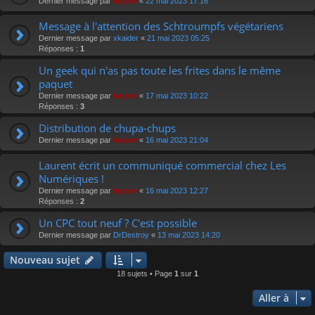
Dernier message par
keyser
«
22 mai 2023 17:16
Message à l'attention des Schtroumpfs végétariens
Dernier message par
xkaider
«
21 mai 2023 05:25
Réponses :
1
Un geek qui n'as pas toute les frites dans le même
paquet
Dernier message par
keyser
«
17 mai 2023 10:22
Réponses :
3
Distribution de chupa-chups
Dernier message par
keyser
«
16 mai 2023 21:04
Laurent écrit un communiqué commercial chez Les
Numériques !
Dernier message par
keyser
«
16 mai 2023 12:27
Réponses :
2
Un CPC tout neuf ? C'est possible
Dernier message par
DrDestroy
«
13 mai 2023 14:20
Nouveau sujet
18 sujets • Page
1
sur
1
Aller à