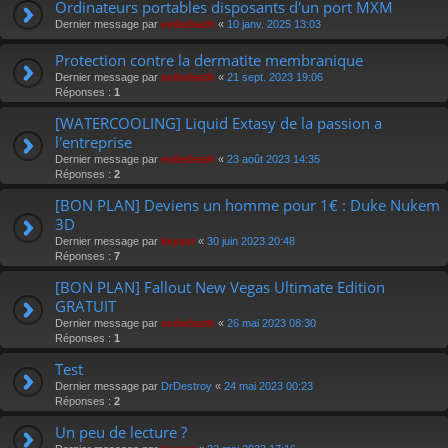
Ordinateurs portables disposants d'un port MXM
Dernier message par
eviledeath
«
10 janv. 2025 13:03
Protection contre la dermatite membranique
Dernier message par
eviledeath
«
21 sept. 2023 19:06
Réponses :
1
[WATERCOOLING] Liquid Extasy de la passion a
l'entreprise
Dernier message par
eviledeath
«
23 août 2023 14:35
Réponses :
2
[BON PLAN] Deviens un homme pour 1€ : Duke Nukem
3D
Dernier message par
keyser
«
30 juin 2023 20:48
Réponses :
7
[BON PLAN] Fallout New Vegas Ultimate Edition
GRATUIT
Dernier message par
eviledeath
«
26 mai 2023 08:30
Réponses :
1
Test
Dernier message par
DrDestroy
«
24 mai 2023 00:23
Réponses :
2
Un peu de lecture ?