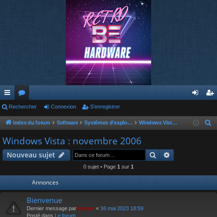
cc
Rechercher
or
Connexion
S’enregistrer
on
’e
ès
u
ne
nr
Index du forum
Software
Systèmes d'exploitations
Windows Vista : novembre 2006
R
e
ra
m
xi
eg
Windows Vista : novembre 2006
c
pi
s
on
ist
Rechercher
Recherche av
Nouveau sujet
h
de
re
e
0 sujet • Page
1
sur
1
r
r
Annonces
c
h
Bienvenue
e
Dernier message par
keyser
«
16 mai 2023 18:59
Posté dans
Le forum