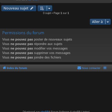
r
Nouveau sujet
0 sujet • Page
1
sur
1
Aller à
Permissions du forum
Vous
ne pouvez pas
poster de nouveaux sujets
Vous
ne pouvez pas
répondre aux sujets
Vous
ne pouvez pas
modifier vos messages
Vous
ne pouvez pas
supprimer vos messages
Vous
ne pouvez pas
joindre des fichiers
Index du forum
Nous contacter
Développé par
phpBB
® Forum Software © phpBB Limited