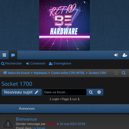
cc
Rechercher
or
Connexion
S’enregistrer
on
’e
ès
u
ne
nr
Index du forum
Hardware
Cartes mère CPU INTEL
Socket 1700
R
e
ra
m
xi
eg
Socket 1700
c
pi
s
on
ist
Rechercher
Recherche av
Nouveau sujet
h
de
re
e
1 sujet • Page
1
sur
1
r
r
Annonces
c
h
Bienvenue
e
Dernier message par
keyser
«
16 mai 2023 18:59
Posté dans
Le forum