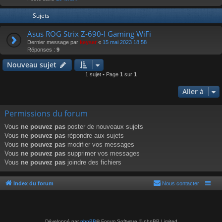
r
Sujets
Asus ROG Strix Z-690-I Gaming WiFi
Dernier message par
keyser
«
15 mai 2023 18:58
Réponses :
9
Nouveau sujet
1 sujet • Page
1
sur
1
Aller à
Permissions du forum
Vous
ne pouvez pas
poster de nouveaux sujets
Vous
ne pouvez pas
répondre aux sujets
Vous
ne pouvez pas
modifier vos messages
Vous
ne pouvez pas
supprimer vos messages
Vous
ne pouvez pas
joindre des fichiers
Index du forum
Nous contacter
Développé par
phpBB
® Forum Software © phpBB Limited