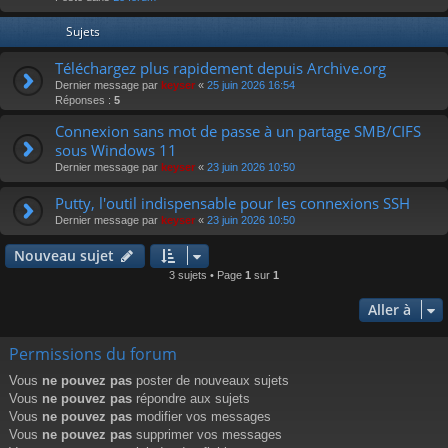
r
Sujets
Téléchargez plus rapidement depuis Archive.org
Dernier message par
keyser
«
25 juin 2026 16:54
Réponses :
5
Connexion sans mot de passe à un partage SMB/CIFS
sous Windows 11
Dernier message par
keyser
«
23 juin 2026 10:50
Putty, l'outil indispensable pour les connexions SSH
Dernier message par
keyser
«
23 juin 2026 10:50
Nouveau sujet
3 sujets • Page
1
sur
1
Aller à
Permissions du forum
Vous
ne pouvez pas
poster de nouveaux sujets
Vous
ne pouvez pas
répondre aux sujets
Vous
ne pouvez pas
modifier vos messages
Vous
ne pouvez pas
supprimer vos messages