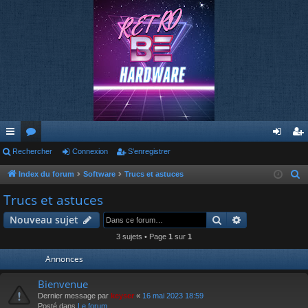
cc
Rechercher
or
Connexion
S’enregistrer
on
’e
ès
u
ne
nr
Index du forum
Software
Trucs et astuces
R
e
ra
m
xi
eg
Trucs et astuces
c
pi
s
on
ist
Rechercher
Recherche av
Nouveau sujet
h
de
re
e
3 sujets • Page
1
sur
1
r
r
Annonces
c
h
Bienvenue
e
Dernier message par
keyser
«
16 mai 2023 18:59
Posté dans
Le forum