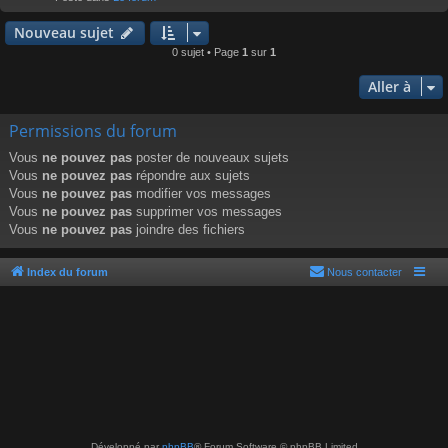
r
Nouveau sujet
0 sujet • Page
1
sur
1
Aller à
Permissions du forum
Vous
ne pouvez pas
poster de nouveaux sujets
Vous
ne pouvez pas
répondre aux sujets
Vous
ne pouvez pas
modifier vos messages
Vous
ne pouvez pas
supprimer vos messages
Vous
ne pouvez pas
joindre des fichiers
Index du forum
Nous contacter
Développé par
phpBB
® Forum Software © phpBB Limited