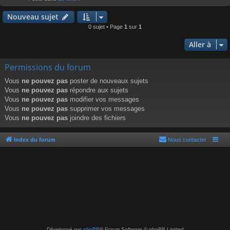
r
Nouveau sujet
0 sujet • Page
1
sur
1
Aller à
Permissions du forum
Vous
ne pouvez pas
poster de nouveaux sujets
Vous
ne pouvez pas
répondre aux sujets
Vous
ne pouvez pas
modifier vos messages
Vous
ne pouvez pas
supprimer vos messages
Vous
ne pouvez pas
joindre des fichiers
Index du forum
Nous contacter
Développé par
phpBB
® Forum Software © phpBB Limited