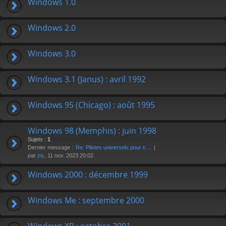
Windows 1.0
r
Windows 2.0
Windows 3.0
Windows 3.1 (Janus) : avril 1992
Windows 95 (Chicago) : août 1995
Windows 98 (Memphis) : juin 1998
Sujets :
1
Dernier message :
Re: Pilotes universels pour c…
par
zic
, 11 nov. 2023 20:02
Windows 2000 : décembre 1999
Windows Me : septembre 2000
Windows XP : octobre 2001