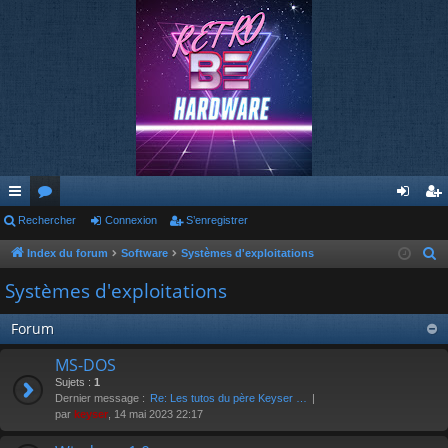
cc
Rechercher
or
Connexion
S’enregistrer
on
’e
ès
u
ne
nr
Index du forum
Software
Systèmes d'exploitations
R
e
ra
m
xi
eg
Systèmes d'exploitations
c
pi
s
on
ist
h
Forum
de
re
e
MS-DOS
r
r
Sujets :
1
c
Dernier message :
Re: Les tutos du père Keyser …
h
par
keyser
, 14 mai 2023 22:17
e