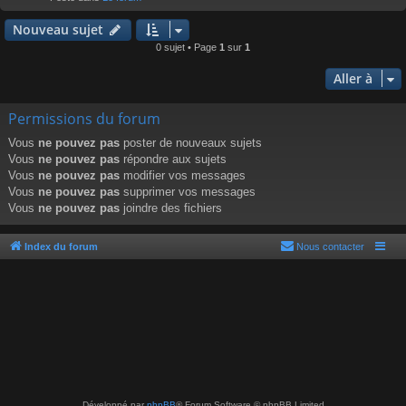
r
Nouveau sujet
0 sujet • Page
1
sur
1
Aller à
Permissions du forum
Vous
ne pouvez pas
poster de nouveaux sujets
Vous
ne pouvez pas
répondre aux sujets
Vous
ne pouvez pas
modifier vos messages
Vous
ne pouvez pas
supprimer vos messages
Vous
ne pouvez pas
joindre des fichiers
Index du forum
Nous contacter
Développé par
phpBB
® Forum Software © phpBB Limited