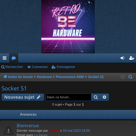
cc
Rechercher
or
Connexion
S’enregistrer
on
’e
ès
u
ne
nr
Index du forum
Hardware
Processeurs AMD
Socket S1
R
e
ra
m
xi
eg
Socket S1
c
pi
s
on
ist
Rechercher
Recherche av
Nouveau sujet
h
de
re
e
0 sujet • Page
1
sur
1
r
r
Annonces
c
h
Bienvenue
e
Dernier message par
keyser
«
16 mai 2023 18:59
Posté dans
Le forum