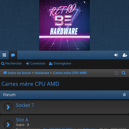
cc
Rechercher
or
Connexion
S’enregistrer
on
’e
ès
u
ne
nr
Index du forum
Hardware
Cartes mère CPU AMD
R
e
ra
m
xi
eg
Cartes mère CPU AMD
c
pi
s
on
ist
h
Forum
de
re
e
Socket 7
r
r
c
h
Slot A
e
Sujets :
3