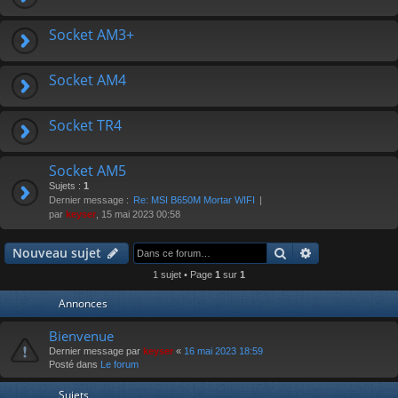
Socket AM3+
Socket AM4
Socket TR4
Socket AM5
Sujets :
1
Dernier message :
Re: MSI B650M Mortar WIFI
par
keyser
, 15 mai 2023 00:58
Rechercher
Recherche av
Nouveau sujet
1 sujet • Page
1
sur
1
Annonces
Bienvenue
Dernier message par
keyser
«
16 mai 2023 18:59
Posté dans
Le forum
Sujets