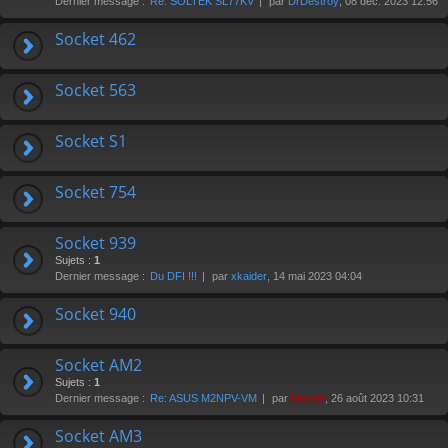
Dernier message :
Re: SOLTEK SL77KV
par
DrDestroy
, 08 déc. 2023 12:56
r
Socket 462
Socket 563
Socket S1
Socket 754
Socket 939
Sujets :
1
Dernier message :
Du DFI !!!
par
xkaider
, 14 mai 2023 04:04
Socket 940
Socket AM2
Sujets :
1
Dernier message :
Re: ASUS M2NPV-VM
par
keyser
, 26 août 2023 10:31
Socket AM3