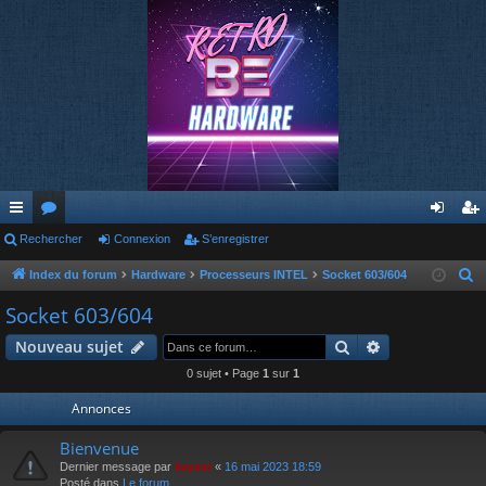
cc
Rechercher
or
Connexion
S’enregistrer
on
’e
ès
u
ne
nr
Index du forum
Hardware
Processeurs INTEL
Socket 603/604
R
e
ra
m
xi
eg
Socket 603/604
c
pi
s
on
ist
Rechercher
Recherche av
Nouveau sujet
h
de
re
e
0 sujet • Page
1
sur
1
r
r
Annonces
c
h
Bienvenue
e
Dernier message par
keyser
«
16 mai 2023 18:59
Posté dans
Le forum