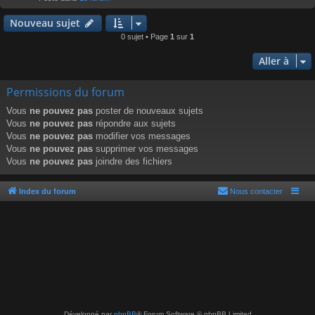
r
Nouveau sujet
0 sujet • Page
1
sur
1
Aller à
Permissions du forum
Vous
ne pouvez pas
poster de nouveaux sujets
Vous
ne pouvez pas
répondre aux sujets
Vous
ne pouvez pas
modifier vos messages
Vous
ne pouvez pas
supprimer vos messages
Vous
ne pouvez pas
joindre des fichiers
Index du forum
Nous contacter
Développé par
phpBB
® Forum Software © phpBB Limited