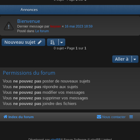
r
Annonces
Bienvenue
Dernier message par
keyser
«
16 mai 2023 18:59
Posté dans
Le forum
Nouveau sujet
0 sujet • Page
1
sur
1
Aller à
Permissions du forum
Vous
ne pouvez pas
poster de nouveaux sujets
Vous
ne pouvez pas
répondre aux sujets
Vous
ne pouvez pas
modifier vos messages
Vous
ne pouvez pas
supprimer vos messages
Vous
ne pouvez pas
joindre des fichiers
Index du forum
Nous contacter
Développé par
phpBB
® Forum Software © phpBB Limited