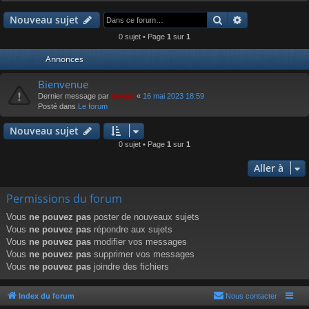
r
Rechercher
Recherche av
Nouveau sujet
0 sujet • Page
1
sur
1
Annonces
Bienvenue
Dernier message par
keyser
«
16 mai 2023 18:59
Posté dans
Le forum
Nouveau sujet
0 sujet • Page
1
sur
1
Aller à
Permissions du forum
Vous
ne pouvez pas
poster de nouveaux sujets
Vous
ne pouvez pas
répondre aux sujets
Vous
ne pouvez pas
modifier vos messages
Vous
ne pouvez pas
supprimer vos messages
Vous
ne pouvez pas
joindre des fichiers
Index du forum
Nous contacter