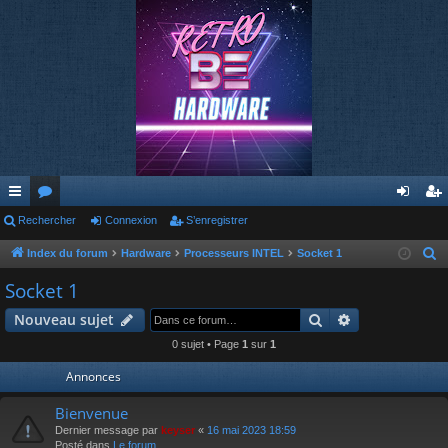
cc
Rechercher
or
Connexion
S’enregistrer
on
’e
ès
u
ne
nr
Index du forum
Hardware
Processeurs INTEL
Socket 1
R
e
ra
m
xi
eg
Socket 1
c
pi
s
on
ist
Rechercher
Recherche av
Nouveau sujet
h
de
re
e
0 sujet • Page
1
sur
1
r
r
Annonces
c
h
Bienvenue
e
Dernier message par
keyser
«
16 mai 2023 18:59
Posté dans
Le forum