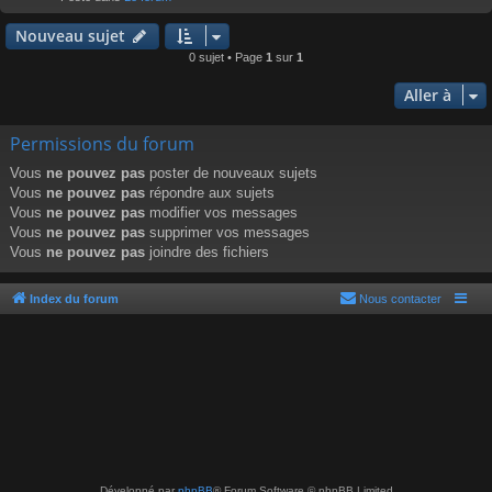
r
Nouveau sujet
0 sujet • Page
1
sur
1
Aller à
Permissions du forum
Vous
ne pouvez pas
poster de nouveaux sujets
Vous
ne pouvez pas
répondre aux sujets
Vous
ne pouvez pas
modifier vos messages
Vous
ne pouvez pas
supprimer vos messages
Vous
ne pouvez pas
joindre des fichiers
Index du forum
Nous contacter
Développé par
phpBB
® Forum Software © phpBB Limited