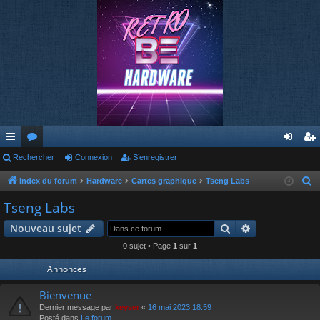
cc
Rechercher
or
Connexion
S’enregistrer
on
’e
ès
u
ne
nr
Index du forum
Hardware
Cartes graphique
Tseng Labs
R
e
ra
m
xi
eg
Tseng Labs
c
pi
s
on
ist
Rechercher
Recherche av
Nouveau sujet
h
de
re
e
0 sujet • Page
1
sur
1
r
r
Annonces
c
h
Bienvenue
e
Dernier message par
keyser
«
16 mai 2023 18:59
Posté dans
Le forum