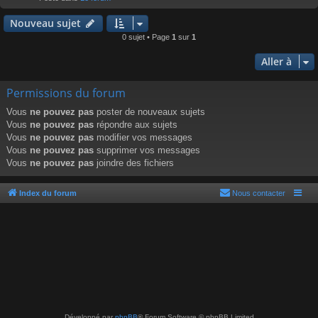
r
Nouveau sujet
0 sujet • Page
1
sur
1
Aller à
Permissions du forum
Vous
ne pouvez pas
poster de nouveaux sujets
Vous
ne pouvez pas
répondre aux sujets
Vous
ne pouvez pas
modifier vos messages
Vous
ne pouvez pas
supprimer vos messages
Vous
ne pouvez pas
joindre des fichiers
Index du forum
Nous contacter
Développé par
phpBB
® Forum Software © phpBB Limited