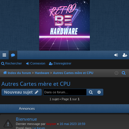
cc
Rechercher
or
Connexion
S’enregistrer
on
’e
ès
u
ne
nr
Index du forum
Hardware
Autres Cartes mère et CPU
R
e
ra
m
xi
eg
Autres Cartes mère et CPU
c
pi
s
on
ist
Rechercher
Recherche av
Nouveau sujet
h
de
re
e
1 sujet • Page
1
sur
1
r
r
Annonces
c
h
Bienvenue
e
Dernier message par
keyser
«
16 mai 2023 18:59
Posté dans
Le forum