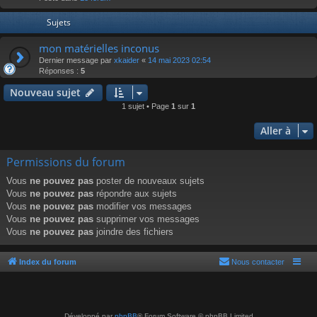
r
Sujets
mon matérielles inconus
Dernier message par
xkaider
«
14 mai 2023 02:54
Réponses :
5
Nouveau sujet
1 sujet • Page
1
sur
1
Aller à
Permissions du forum
Vous
ne pouvez pas
poster de nouveaux sujets
Vous
ne pouvez pas
répondre aux sujets
Vous
ne pouvez pas
modifier vos messages
Vous
ne pouvez pas
supprimer vos messages
Vous
ne pouvez pas
joindre des fichiers
Index du forum
Nous contacter
Développé par
phpBB
® Forum Software © phpBB Limited