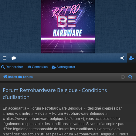
cc
Rechercher
or
Connexion
S’enregistrer
on
’e
ès
u
ne
nr
Index du forum
R
e
ra
m
xi
eg
Forum Retrohardware Belgique - Conditions
c
pi
s
on
ist
d’utilisation
h
de
re
e
En accédant à « Forum Retrohardware Belgique » (désigné ci-après par
r
r
« nous », « notre », « nos », « Forum Retrohardware Belgique »,
c
« https://www.retrohardware-belgique.be/forum »), vous acceptez d’être
légalement responsable des conditions suivantes. Si vous n’acceptez pas
h
d’être légalement responsable de toutes les conditions suivantes, alors
e
n’accédez pas et/ou n’utilisez pas « Forum Retrohardware Belgique ». Nous