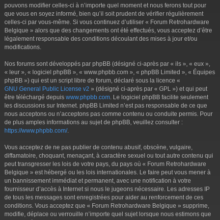
r
pouvons modifier celles-ci à n’importe quel moment et nous ferons tout pour
que vous en soyez informé, bien qu’il soit prudent de vérifier régulièrement
celles-ci par vous-même. Si vous continuez d’utiliser « Forum Retrohardware
Belgique » alors que des changements ont été effectués, vous acceptez d’être
légalement responsable des conditions découlant des mises à jour et/ou
modifications.
Nos forums sont développés par phpBB (désigné ci-après par « ils », « eux »,
« leur », « logiciel phpBB », « www.phpbb.com », « phpBB Limited », « Équipes
phpBB ») qui est un script libre de forum, déclaré sous la licence «
GNU General Public License v2
» (désigné ci-après par « GPL ») et qui peut
être téléchargé depuis
www.phpbb.com
. Le logiciel phpBB facilite seulement
les discussions sur Internet. phpBB Limited n’est pas responsable de ce que
nous acceptons ou n’acceptons pas comme contenu ou conduite permis. Pour
de plus amples informations au sujet de phpBB, veuillez consulter :
https://www.phpbb.com/
.
Vous acceptez de ne pas publier de contenu abusif, obscène, vulgaire,
diffamatoire, choquant, menaçant, à caractère sexuel ou tout autre contenu qui
peut transgresser les lois de votre pays, du pays où « Forum Retrohardware
Belgique » est hébergé ou les lois internationales. Le faire peut vous mener à
un bannissement immédiat et permanent, avec une notification à votre
fournisseur d’accès à Internet si nous le jugeons nécessaire. Les adresses IP
de tous les messages sont enregistrées pour aider au renforcement de ces
conditions. Vous acceptez que « Forum Retrohardware Belgique » supprime,
modifie, déplace ou verrouille n’importe quel sujet lorsque nous estimons que