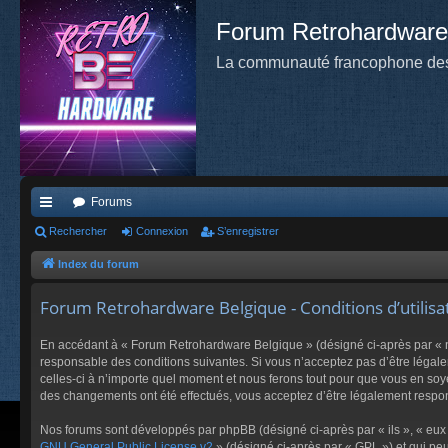
Forum Retrohardware
La communauté francophone des
Forums
cc
Rechercher
Connexion
S’enregistrer
ès
Index du forum
ra
Forum Retrohardware Belgique - Conditions d’utilisa
pi
En accédant à « Forum Retrohardware Belgique » (désigné ci-après par « no
de
responsable des conditions suivantes. Si vous n’acceptez pas d’être légal
celles-ci à n’importe quel moment et nous ferons tout pour que vous en soye
des changements ont été effectués, vous acceptez d’être légalement respon
Nos forums sont développés par phpBB (désigné ci-après par « ils », « eux 
GNU General Public License v2
» (désigné ci-après par « GPL ») et qui pe