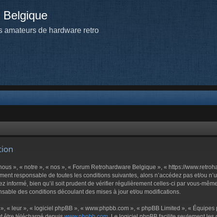
 Belgique
 amateurs de hardware retro
tion
us », « notre », « nos », « Forum Retrohardware Belgique », « https://www.retroh
ement responsable de toutes les conditions suivantes, alors n’accédez pas et/ou n
z informé, bien qu’il soit prudent de vérifier régulièrement celles-ci par vous-mê
sable des conditions découlant des mises à jour et/ou modifications.
», « leur », « logiciel phpBB », « www.phpbb.com », « phpBB Limited », « Équipes ph
ut être téléchargé depuis
www.phpbb.com
. Le logiciel phpBB facilite seulement le