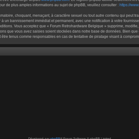
 de plus amples informations au sujet de phpBB, veuillez consulter :
https://ww
amatoire, choquant, menaçant, à caractère sexuel ou tout autre contenu qui peut t
er à un bannissement immédiat et permanent, avec une notification à votre fournisse
nditions. Vous acceptez que « Forum Retrohardware Belgique » supprime, modifie, d
ons que vous avez saisies soient stockées dans notre base de données. Bien que ce
 être tenus comme responsables en cas de tentative de piratage visant à comprom
Développé par
phpBB
® Forum Software © phpBB Limited