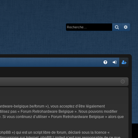
Recherc
Rech
A
FA
on
’e
Q
ne
nr
xi
eg
on
ist
ardware-belgique.be/forum »), vous acceptez d’être légalement
re
’utilisez pas « Forum Retrohardware Belgique ». Nous pouvons modifier
me. Si vous continuez d’utiliser « Forum Retrohardware Belgique » alors que
r
pBB ») qui est un script libre de forum, déclaré sous la licence «
s discussions sur Internet. phpBB Limited n’est pas responsable de ce que