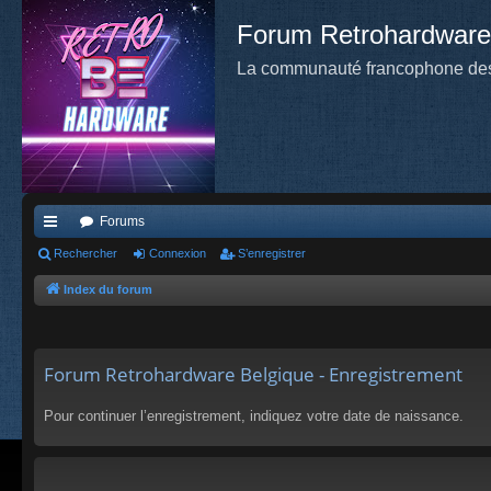
Forum Retrohardware
La communauté francophone des
Forums
cc
Rechercher
Connexion
S’enregistrer
ès
Index du forum
ra
pi
Forum Retrohardware Belgique - Enregistrement
de
Pour continuer l’enregistrement, indiquez votre date de naissance.