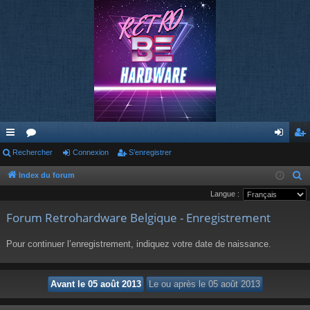
cc
Rechercher
or
Connexion
S’enregistrer
on
’e
ès
u
ne
nr
Index du forum
R
e
Langue :
ra
m
xi
eg
c
Forum Retrohardware Belgique - Enregistrement
pi
s
on
ist
h
de
re
e
Pour continuer l’enregistrement, indiquez votre date de naissance.
r
r
c
h
e