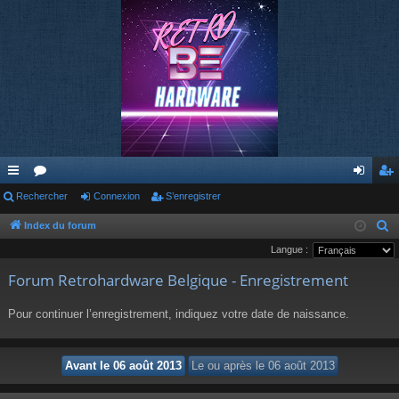
cc
Rechercher
or
Connexion
S’enregistrer
on
’e
ès
u
ne
nr
Index du forum
R
e
Langue :
ra
m
xi
eg
c
Forum Retrohardware Belgique - Enregistrement
pi
s
on
ist
h
de
re
e
Pour continuer l’enregistrement, indiquez votre date de naissance.
r
r
c
h
e