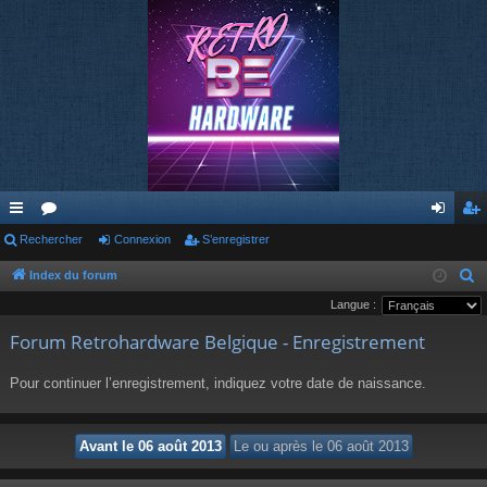
cc
Rechercher
or
Connexion
S’enregistrer
on
’e
ès
u
ne
nr
Index du forum
R
e
Langue :
ra
m
xi
eg
c
Forum Retrohardware Belgique - Enregistrement
pi
s
on
ist
h
de
re
e
Pour continuer l’enregistrement, indiquez votre date de naissance.
r
r
c
h
e