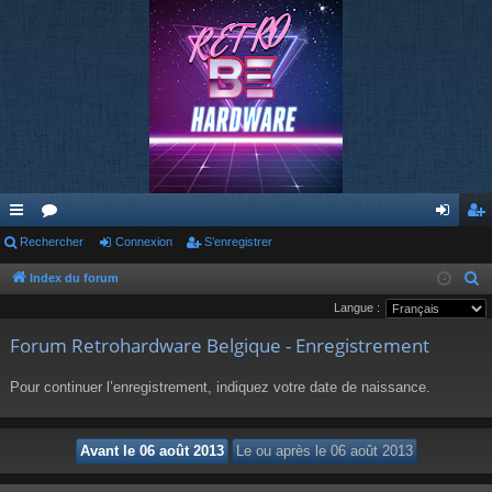
cc
Rechercher
or
Connexion
S’enregistrer
on
’e
ès
u
ne
nr
Index du forum
R
e
Langue :
ra
m
xi
eg
c
Forum Retrohardware Belgique - Enregistrement
pi
s
on
ist
h
de
re
e
Pour continuer l’enregistrement, indiquez votre date de naissance.
r
r
c
h
e