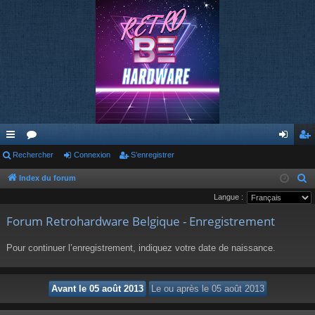
cc
Rechercher
or
Connexion
S’enregistrer
on
’e
ès
u
ne
nr
Index du forum
R
e
Langue :
ra
m
xi
eg
c
Forum Retrohardware Belgique - Enregistrement
pi
s
on
ist
h
de
re
e
Pour continuer l’enregistrement, indiquez votre date de naissance.
r
r
c
h
e