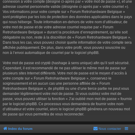
connexion à votre compte (désigné ci-après par « votre mot de passe »), et une
adresse courriel personnelle valide (désignée ci-après par « votre courriel »).
Vos informations pour votre compte sur « Forum Retrohardware Belgique »
sont protégées par les lois de protection des données applicables dans le pays
qui nous héberge. Toute information en-dehors de votre nom d’utilisateur, de
votre mot de passe et de votre adresse courriel requise par « Forum
Retrohardware Belgique » durant la procédure d’enregistrement, qu’elle soit
obligatoire ou non, reste à la discrétion de « Forum Retrohardware Belgique ».
Dans tous les cas, vous pouvez choisir quelle information de votre compte sera
affichée publiquement. De plus, dans votre profil, vous pouvez souscrire ou
non à l’envoi automatique de courriel par le logiciel phpBB.
Votre mot de passe est crypté (hashage à sens unique) afin qu’il soit sécurisé.
Cependant, il est recommandé de ne pas utiliser le même mot de passe sur
plusieurs sites Internet différents. Votre mot de passe est le moyen d’accès à
votre compte sur « Forum Retrohardware Belgique », conservez-le
soigneusement et en aucun cas une personne affiliée de « Forum
Retrohardware Belgique », de phpBB ou une d’une tierce partie ne peut vous
demander légitimement votre mot de passe. Si vous oubliez votre mot de
passe, vous pouvez utiliser la fonction « J’ai oublié mon mot de passe » fournie
par le logiciel phpBB. Ce processus vous demandera de fournir votre nom
d’utilisateur et votre courriel, alors le logiciel phpBB générera un nouveau mot
de passe qui vous permettra de vous reconnecter.
Index du forum
Nous contacter