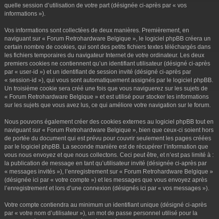
r
quelle session d’utilisation de votre part (désignée ci-après par « vos
informations »).
Vos informations sont collectées de deux manières. Premièrement, en
naviguant sur « Forum Retrohardware Belgique », le logiciel phpBB créera un
certain nombre de cookies, qui sont des petits fichiers textes téléchargés dans
les fichiers temporaires du navigateur Internet de votre ordinateur. Les deux
premiers cookies ne contiennent qu’un identifiant utilisateur (désigné ci-après
par « user-id ») et un identifiant de session invité (désigné ci-après par
« session-id »), qui vous sont automatiquement assignés par le logiciel phpBB.
Un troisième cookie sera créé une fois que vous naviguerez sur les sujets de
« Forum Retrohardware Belgique » et est utilisé pour stocker les informations
sur les sujets que vous avez lus, ce qui améliore votre navigation sur le forum.
Nous pouvons également créer des cookies externes au logiciel phpBB tout en
naviguant sur « Forum Retrohardware Belgique », bien que ceux-ci soient hors
de portée du document qui est prévu pour couvrir seulement les pages créées
par le logiciel phpBB. La seconde manière est de récupérer l’information que
vous nous envoyez et que nous collectons. Ceci peut être, et n’est pas limité à :
la publication de message en tant qu’utilisateur invité (désignée ci-après par
« messages invités »), l’enregistrement sur « Forum Retrohardware Belgique »
(désignée ici par « votre compte ») et les messages que vous envoyez après
l’enregistrement et lors d’une connexion (désignés ici par « vos messages »).
Votre compte contiendra au minimum un identifiant unique (désigné ci-après
par « votre nom d’utilisateur »), un mot de passe personnel utilisé pour la