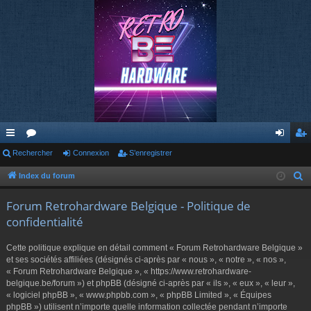
cc
Rechercher
or
Connexion
S’enregistrer
on
’e
ès
u
ne
nr
Index du forum
R
e
ra
m
xi
eg
Forum Retrohardware Belgique - Politique de
c
pi
s
on
ist
confidentialité
h
de
re
e
Cette politique explique en détail comment « Forum Retrohardware Belgique »
r
r
et ses sociétés affiliées (désignés ci-après par « nous », « notre », « nos »,
c
« Forum Retrohardware Belgique », « https://www.retrohardware-
belgique.be/forum ») et phpBB (désigné ci-après par « ils », « eux », « leur »,
h
« logiciel phpBB », « www.phpbb.com », « phpBB Limited », « Équipes
e
phpBB ») utilisent n’importe quelle information collectée pendant n’importe