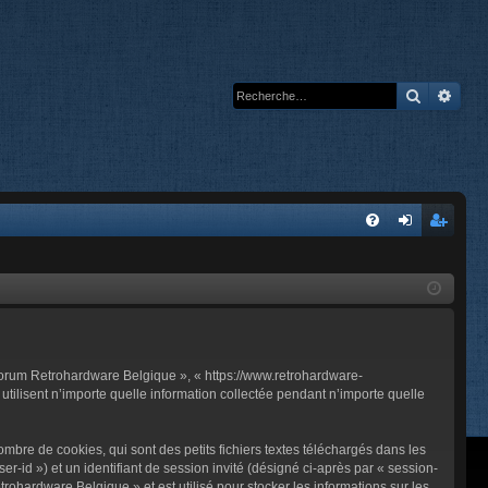
Recherc
Rech
A
FA
on
’e
Q
ne
nr
xi
eg
on
ist
 Forum Retrohardware Belgique », « https://www.retrohardware-
re
tilisent n’importe quelle information collectée pendant n’importe quelle
r
bre de cookies, qui sont des petits fichiers textes téléchargés dans les
er-id ») et un identifiant de session invité (désigné ci-après par « session-
ohardware Belgique » et est utilisé pour stocker les informations sur les