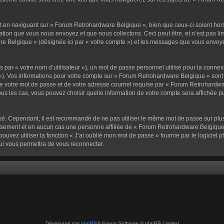
 en naviguant sur « Forum Retrohardware Belgique », bien que ceux-ci soient hor
ion que vous nous envoyez et que nous collectons. Ceci peut être, et n’est pas limit
e Belgique » (désignée ici par « votre compte ») et les messages que vous envoyez
par « votre nom d’utilisateur »), un mot de passe personnel utilisé pour la connex
l »). Vos informations pour votre compte sur « Forum Retrohardware Belgique » sont
e votre mot de passe et de votre adresse courriel requise par « Forum Retrohardwar
us les cas, vous pouvez choisir quelle information de votre compte sera affichée p
isé. Cependant, il est recommandé de ne pas utiliser le même mot de passe sur plusi
sement et en aucun cas une personne affiliée de « Forum Retrohardware Belgique
ouvez utiliser la fonction « J’ai oublié mon mot de passe » fournie par le logiciel
ui vous permettra de vous reconnecter.
Développé par
phpBB
® Forum Software © phpBB Limited