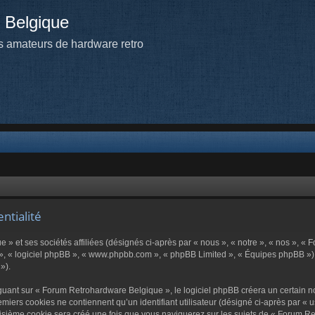
 Belgique
 amateurs de hardware retro
ntialité
» et ses sociétés affiliées (désignés ci-après par « nous », « notre », « nos », «
r », « logiciel phpBB », « www.phpbb.com », « phpBB Limited », « Équipes phpBB ») u
»).
ant sur « Forum Retrohardware Belgique », le logiciel phpBB créera un certain nom
miers cookies ne contiennent qu’un identifiant utilisateur (désigné ci-après par « us
isième cookie sera créé une fois que vous naviguerez sur les sujets de « Forum Retr