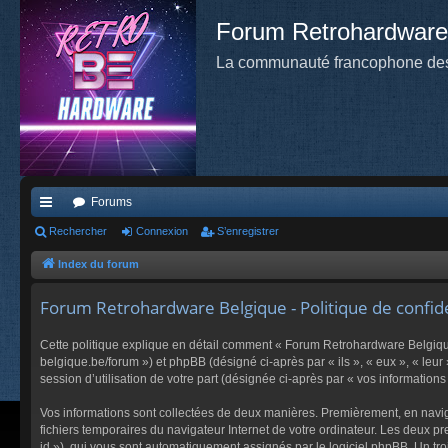
Forum Retrohardware
La communauté francophone des
Forums
cc
Rechercher
Connexion
S’enregistrer
ès
Index du forum
ra
Forum Retrohardware Belgique - Politique de confide
pi
Cette politique explique en détail comment « Forum Retrohardware Belgique 
de
belgique.be/forum ») et phpBB (désigné ci-après par « ils », « eux », « leu
session d’utilisation de votre part (désignée ci-après par « vos informations 
Vos informations sont collectées de deux manières. Premièrement, en navigu
fichiers temporaires du navigateur Internet de votre ordinateur. Les deux pre
id »), qui vous sont automatiquement assignés par le logiciel phpBB. Un tro