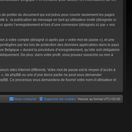
s de portée du document qui est prévu pour couvrir seulement les pages
é à : la publication de message en tant qu’utilisateur invité (désignée ci-
 après l’enregistrement et lors d’une connexion (désignés ici par « vos
ion à votre compte (désigné ci-après par « votre mot de passe »), et une
 protégées par les lois de protection des données applicables dans le pays
e Belgique » durant la procédure d’enregistrement, qu’elle soit obligatoire
ubliquement. De plus, dans votre profil, vous pouvez souscrire ou non à
eurs sites Internet différents. Votre mot de passe est le moyen d’accès à
 », de phpBB ou une d’une tierce partie ne peut vous demander
 phpBB. Ce processus vous demandera de fournir votre nom d’utilisateur et
Nous contacter
Supprimer les cookies
Heures au format
UTC+02:00