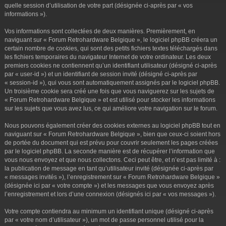
r
quelle session d’utilisation de votre part (désignée ci-après par « vos
informations »).
Vos informations sont collectées de deux manières. Premièrement, en
naviguant sur « Forum Retrohardware Belgique », le logiciel phpBB créera un
certain nombre de cookies, qui sont des petits fichiers textes téléchargés dans
les fichiers temporaires du navigateur Internet de votre ordinateur. Les deux
premiers cookies ne contiennent qu’un identifiant utilisateur (désigné ci-après
par « user-id ») et un identifiant de session invité (désigné ci-après par
« session-id »), qui vous sont automatiquement assignés par le logiciel phpBB.
Un troisième cookie sera créé une fois que vous naviguerez sur les sujets de
« Forum Retrohardware Belgique » et est utilisé pour stocker les informations
sur les sujets que vous avez lus, ce qui améliore votre navigation sur le forum.
Nous pouvons également créer des cookies externes au logiciel phpBB tout en
naviguant sur « Forum Retrohardware Belgique », bien que ceux-ci soient hors
de portée du document qui est prévu pour couvrir seulement les pages créées
par le logiciel phpBB. La seconde manière est de récupérer l’information que
vous nous envoyez et que nous collectons. Ceci peut être, et n’est pas limité à :
la publication de message en tant qu’utilisateur invité (désignée ci-après par
« messages invités »), l’enregistrement sur « Forum Retrohardware Belgique »
(désignée ici par « votre compte ») et les messages que vous envoyez après
l’enregistrement et lors d’une connexion (désignés ici par « vos messages »).
Votre compte contiendra au minimum un identifiant unique (désigné ci-après
par « votre nom d’utilisateur »), un mot de passe personnel utilisé pour la