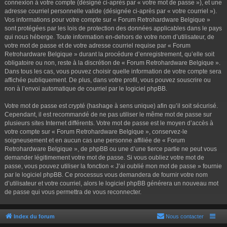
connexion à votre compte (désigné ci-après par « votre mot de passe »), et une
adresse courriel personnelle valide (désignée ci-après par « votre courriel »).
Vos informations pour votre compte sur « Forum Retrohardware Belgique »
sont protégées par les lois de protection des données applicables dans le pays
qui nous héberge. Toute information en-dehors de votre nom d’utilisateur, de
votre mot de passe et de votre adresse courriel requise par « Forum
Retrohardware Belgique » durant la procédure d’enregistrement, qu’elle soit
obligatoire ou non, reste à la discrétion de « Forum Retrohardware Belgique ».
Dans tous les cas, vous pouvez choisir quelle information de votre compte sera
affichée publiquement. De plus, dans votre profil, vous pouvez souscrire ou
non à l’envoi automatique de courriel par le logiciel phpBB.
Votre mot de passe est crypté (hashage à sens unique) afin qu’il soit sécurisé.
Cependant, il est recommandé de ne pas utiliser le même mot de passe sur
plusieurs sites Internet différents. Votre mot de passe est le moyen d’accès à
votre compte sur « Forum Retrohardware Belgique », conservez-le
soigneusement et en aucun cas une personne affiliée de « Forum
Retrohardware Belgique », de phpBB ou une d’une tierce partie ne peut vous
demander légitimement votre mot de passe. Si vous oubliez votre mot de
passe, vous pouvez utiliser la fonction « J’ai oublié mon mot de passe » fournie
par le logiciel phpBB. Ce processus vous demandera de fournir votre nom
d’utilisateur et votre courriel, alors le logiciel phpBB générera un nouveau mot
de passe qui vous permettra de vous reconnecter.
Index du forum
Nous contacter