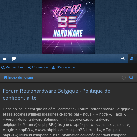
cc
Rechercher
or
Connexion
S’enregistrer
on
’e
ès
u
ne
nr
Index du forum
R
e
ra
m
xi
eg
Forum Retrohardware Belgique - Politique de
c
pi
s
on
ist
confidentialité
h
de
re
e
Cette politique explique en détail comment « Forum Retrohardware Belgique »
r
r
et ses sociétés affiliées (désignés ci-après par « nous », « notre », « nos »,
c
« Forum Retrohardware Belgique », « https://www.retrohardware-
belgique.be/forum ») et phpBB (désigné ci-après par « ils », « eux », « leur »,
h
« logiciel phpBB », « www.phpbb.com », « phpBB Limited », « Équipes
e
phpBB ») utilisent n’importe quelle information collectée pendant n’importe