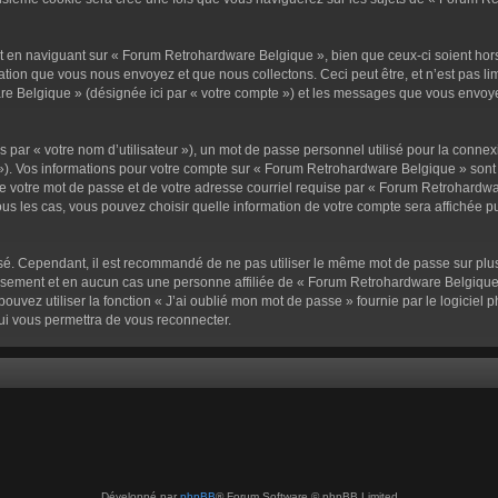
 en naviguant sur « Forum Retrohardware Belgique », bien que ceux-ci soient hor
ion que vous nous envoyez et que nous collectons. Ceci peut être, et n’est pas limit
e Belgique » (désignée ici par « votre compte ») et les messages que vous envoyez
par « votre nom d’utilisateur »), un mot de passe personnel utilisé pour la connex
l »). Vos informations pour votre compte sur « Forum Retrohardware Belgique » sont
e votre mot de passe et de votre adresse courriel requise par « Forum Retrohardwar
us les cas, vous pouvez choisir quelle information de votre compte sera affichée p
isé. Cependant, il est recommandé de ne pas utiliser le même mot de passe sur plusi
sement et en aucun cas une personne affiliée de « Forum Retrohardware Belgique
ouvez utiliser la fonction « J’ai oublié mon mot de passe » fournie par le logiciel
ui vous permettra de vous reconnecter.
Développé par
phpBB
® Forum Software © phpBB Limited