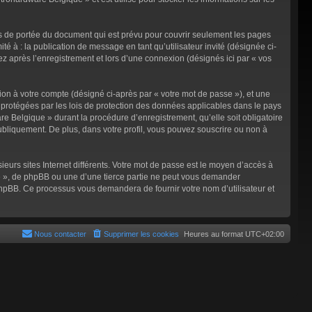
s de portée du document qui est prévu pour couvrir seulement les pages
é à : la publication de message en tant qu’utilisateur invité (désignée ci-
 après l’enregistrement et lors d’une connexion (désignés ici par « vos
ion à votre compte (désigné ci-après par « votre mot de passe »), et une
 protégées par les lois de protection des données applicables dans le pays
e Belgique » durant la procédure d’enregistrement, qu’elle soit obligatoire
ubliquement. De plus, dans votre profil, vous pouvez souscrire ou non à
eurs sites Internet différents. Votre mot de passe est le moyen d’accès à
 », de phpBB ou une d’une tierce partie ne peut vous demander
 phpBB. Ce processus vous demandera de fournir votre nom d’utilisateur et
Nous contacter
Supprimer les cookies
Heures au format
UTC+02:00