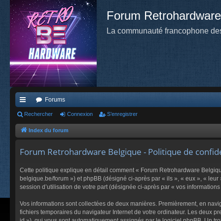
Forum Retrohardware
La communauté francophone des
Forums
cc
Rechercher
Connexion
S’enregistrer
ès
Index du forum
ra
Forum Retrohardware Belgique - Politique de confide
pi
Cette politique explique en détail comment « Forum Retrohardware Belgique 
de
belgique.be/forum ») et phpBB (désigné ci-après par « ils », « eux », « leu
session d’utilisation de votre part (désignée ci-après par « vos informations 
Vos informations sont collectées de deux manières. Premièrement, en navigu
fichiers temporaires du navigateur Internet de votre ordinateur. Les deux pre
id »), qui vous sont automatiquement assignés par le logiciel phpBB. Un tro