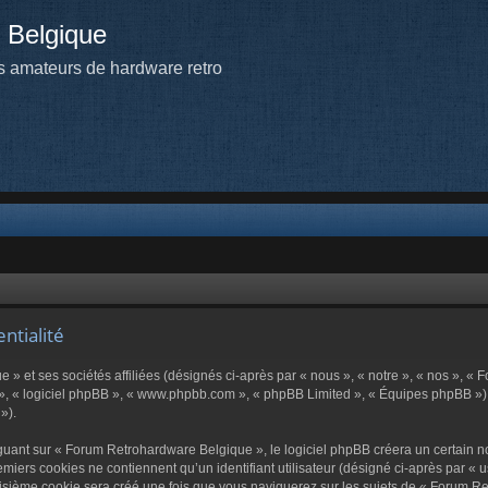
 Belgique
 amateurs de hardware retro
ntialité
» et ses sociétés affiliées (désignés ci-après par « nous », « notre », « nos », «
r », « logiciel phpBB », « www.phpbb.com », « phpBB Limited », « Équipes phpBB ») u
»).
ant sur « Forum Retrohardware Belgique », le logiciel phpBB créera un certain nom
miers cookies ne contiennent qu’un identifiant utilisateur (désigné ci-après par « us
isième cookie sera créé une fois que vous naviguerez sur les sujets de « Forum Retr