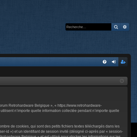
Recherc
Rech
A
FA
on
’e
Q
ne
nr
xi
eg
on
ist
 Forum Retrohardware Belgique », « https://www.retrohardware-
re
tilisent n’importe quelle information collectée pendant n’importe quelle
r
bre de cookies, qui sont des petits fichiers textes téléchargés dans les
er-id ») et un identifiant de session invité (désigné ci-après par « session-
ohardware Belgique » et est utilisé pour stocker les informations sur les