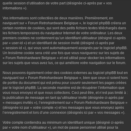
r
quelle session d’utilisation de votre part (désignée ci-après par « vos
informations »).
Vos informations sont collectées de deux manières. Premièrement, en
naviguant sur « Forum Retrohardware Belgique », le logiciel phpBB créera un
certain nombre de cookies, qui sont des petits fichiers textes téléchargés dans
les fichiers temporaires du navigateur Internet de votre ordinateur. Les deux
premiers cookies ne contiennent qu’un identifiant utilisateur (désigné ci-après
par « user-id ») et un identifiant de session invité (désigné ci-après par
« session-id »), qui vous sont automatiquement assignés par le logiciel phpBB.
Un troisième cookie sera créé une fois que vous naviguerez sur les sujets de
« Forum Retrohardware Belgique » et est utilisé pour stocker les informations
sur les sujets que vous avez lus, ce qui améliore votre navigation sur le forum.
Nous pouvons également créer des cookies externes au logiciel phpBB tout en
naviguant sur « Forum Retrohardware Belgique », bien que ceux-ci soient hors
de portée du document qui est prévu pour couvrir seulement les pages créées
par le logiciel phpBB. La seconde manière est de récupérer l’information que
vous nous envoyez et que nous collectons. Ceci peut être, et n’est pas limité à :
la publication de message en tant qu’utilisateur invité (désignée ci-après par
« messages invités »), l’enregistrement sur « Forum Retrohardware Belgique »
(désignée ici par « votre compte ») et les messages que vous envoyez après
l’enregistrement et lors d’une connexion (désignés ici par « vos messages »).
Votre compte contiendra au minimum un identifiant unique (désigné ci-après
par « votre nom d’utilisateur »), un mot de passe personnel utilisé pour la