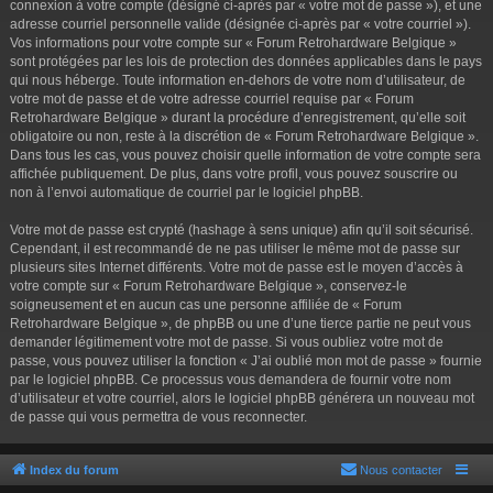
connexion à votre compte (désigné ci-après par « votre mot de passe »), et une
adresse courriel personnelle valide (désignée ci-après par « votre courriel »).
Vos informations pour votre compte sur « Forum Retrohardware Belgique »
sont protégées par les lois de protection des données applicables dans le pays
qui nous héberge. Toute information en-dehors de votre nom d’utilisateur, de
votre mot de passe et de votre adresse courriel requise par « Forum
Retrohardware Belgique » durant la procédure d’enregistrement, qu’elle soit
obligatoire ou non, reste à la discrétion de « Forum Retrohardware Belgique ».
Dans tous les cas, vous pouvez choisir quelle information de votre compte sera
affichée publiquement. De plus, dans votre profil, vous pouvez souscrire ou
non à l’envoi automatique de courriel par le logiciel phpBB.
Votre mot de passe est crypté (hashage à sens unique) afin qu’il soit sécurisé.
Cependant, il est recommandé de ne pas utiliser le même mot de passe sur
plusieurs sites Internet différents. Votre mot de passe est le moyen d’accès à
votre compte sur « Forum Retrohardware Belgique », conservez-le
soigneusement et en aucun cas une personne affiliée de « Forum
Retrohardware Belgique », de phpBB ou une d’une tierce partie ne peut vous
demander légitimement votre mot de passe. Si vous oubliez votre mot de
passe, vous pouvez utiliser la fonction « J’ai oublié mon mot de passe » fournie
par le logiciel phpBB. Ce processus vous demandera de fournir votre nom
d’utilisateur et votre courriel, alors le logiciel phpBB générera un nouveau mot
de passe qui vous permettra de vous reconnecter.
Index du forum
Nous contacter