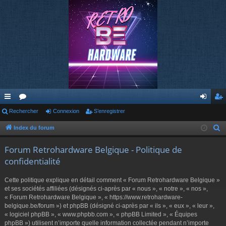
cc
Rechercher
or
Connexion
S’enregistrer
on
’e
ès
u
ne
nr
Index du forum
R
e
ra
m
xi
eg
Forum Retrohardware Belgique - Politique de
c
pi
s
on
ist
confidentialité
h
de
re
e
Cette politique explique en détail comment « Forum Retrohardware Belgique »
r
r
et ses sociétés affiliées (désignés ci-après par « nous », « notre », « nos »,
c
« Forum Retrohardware Belgique », « https://www.retrohardware-
belgique.be/forum ») et phpBB (désigné ci-après par « ils », « eux », « leur »,
h
« logiciel phpBB », « www.phpbb.com », « phpBB Limited », « Équipes
e
phpBB ») utilisent n’importe quelle information collectée pendant n’importe