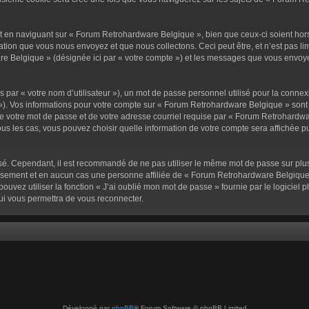
 en naviguant sur « Forum Retrohardware Belgique », bien que ceux-ci soient hor
ion que vous nous envoyez et que nous collectons. Ceci peut être, et n’est pas limit
e Belgique » (désignée ici par « votre compte ») et les messages que vous envoyez
par « votre nom d’utilisateur »), un mot de passe personnel utilisé pour la connex
l »). Vos informations pour votre compte sur « Forum Retrohardware Belgique » sont
e votre mot de passe et de votre adresse courriel requise par « Forum Retrohardwar
us les cas, vous pouvez choisir quelle information de votre compte sera affichée p
isé. Cependant, il est recommandé de ne pas utiliser le même mot de passe sur plusi
sement et en aucun cas une personne affiliée de « Forum Retrohardware Belgique
ouvez utiliser la fonction « J’ai oublié mon mot de passe » fournie par le logiciel
ui vous permettra de vous reconnecter.
Développé par
phpBB
® Forum Software © phpBB Limited