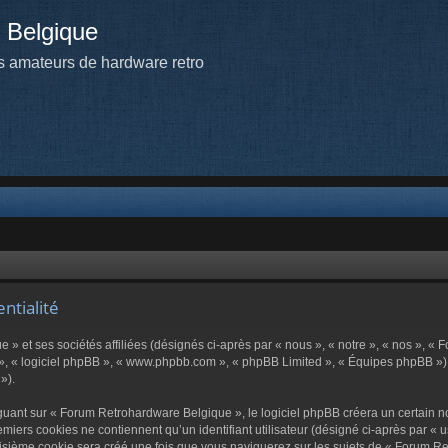
 Belgique
 amateurs de hardware retro
ntialité
» et ses sociétés affiliées (désignés ci-après par « nous », « notre », « nos », «
r », « logiciel phpBB », « www.phpbb.com », « phpBB Limited », « Équipes phpBB ») u
»).
ant sur « Forum Retrohardware Belgique », le logiciel phpBB créera un certain nom
miers cookies ne contiennent qu’un identifiant utilisateur (désigné ci-après par « us
isième cookie sera créé une fois que vous naviguerez sur les sujets de « Forum Retr