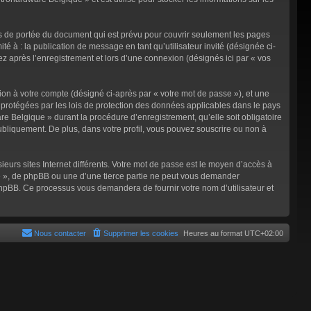
s de portée du document qui est prévu pour couvrir seulement les pages
é à : la publication de message en tant qu’utilisateur invité (désignée ci-
 après l’enregistrement et lors d’une connexion (désignés ici par « vos
ion à votre compte (désigné ci-après par « votre mot de passe »), et une
 protégées par les lois de protection des données applicables dans le pays
e Belgique » durant la procédure d’enregistrement, qu’elle soit obligatoire
ubliquement. De plus, dans votre profil, vous pouvez souscrire ou non à
eurs sites Internet différents. Votre mot de passe est le moyen d’accès à
 », de phpBB ou une d’une tierce partie ne peut vous demander
 phpBB. Ce processus vous demandera de fournir votre nom d’utilisateur et
Nous contacter
Supprimer les cookies
Heures au format
UTC+02:00