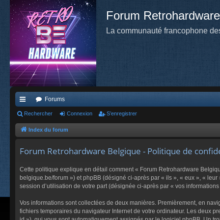
Forum Retrohardware
La communauté francophone des
Forums
cc
Rechercher
Connexion
S’enregistrer
ès
Index du forum
ra
Forum Retrohardware Belgique - Politique de confide
pi
Cette politique explique en détail comment « Forum Retrohardware Belgique 
de
belgique.be/forum ») et phpBB (désigné ci-après par « ils », « eux », « leu
session d’utilisation de votre part (désignée ci-après par « vos informations 
Vos informations sont collectées de deux manières. Premièrement, en navigu
fichiers temporaires du navigateur Internet de votre ordinateur. Les deux pre
id »), qui vous sont automatiquement assignés par le logiciel phpBB. Un tro