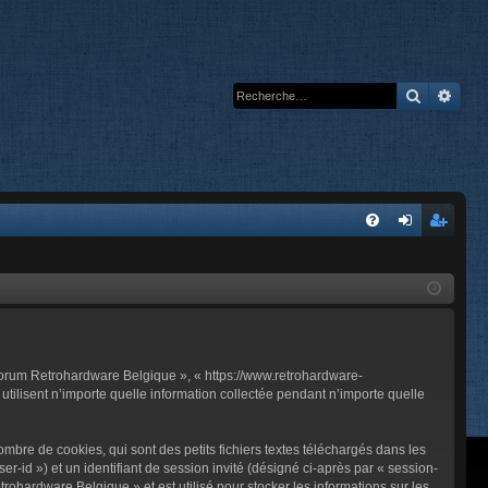
Recherc
Rech
A
FA
on
’e
Q
ne
nr
xi
eg
on
ist
 Forum Retrohardware Belgique », « https://www.retrohardware-
re
tilisent n’importe quelle information collectée pendant n’importe quelle
r
bre de cookies, qui sont des petits fichiers textes téléchargés dans les
er-id ») et un identifiant de session invité (désigné ci-après par « session-
ohardware Belgique » et est utilisé pour stocker les informations sur les