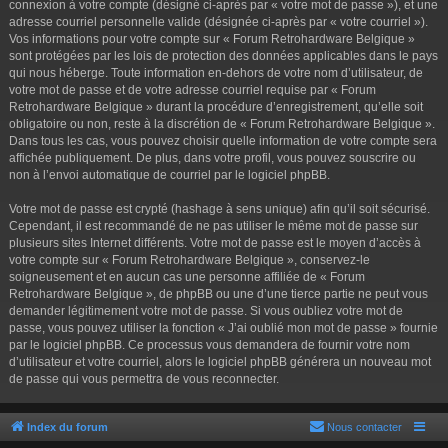
connexion à votre compte (désigné ci-après par « votre mot de passe »), et une
adresse courriel personnelle valide (désignée ci-après par « votre courriel »).
Vos informations pour votre compte sur « Forum Retrohardware Belgique »
sont protégées par les lois de protection des données applicables dans le pays
qui nous héberge. Toute information en-dehors de votre nom d’utilisateur, de
votre mot de passe et de votre adresse courriel requise par « Forum
Retrohardware Belgique » durant la procédure d’enregistrement, qu’elle soit
obligatoire ou non, reste à la discrétion de « Forum Retrohardware Belgique ».
Dans tous les cas, vous pouvez choisir quelle information de votre compte sera
affichée publiquement. De plus, dans votre profil, vous pouvez souscrire ou
non à l’envoi automatique de courriel par le logiciel phpBB.
Votre mot de passe est crypté (hashage à sens unique) afin qu’il soit sécurisé.
Cependant, il est recommandé de ne pas utiliser le même mot de passe sur
plusieurs sites Internet différents. Votre mot de passe est le moyen d’accès à
votre compte sur « Forum Retrohardware Belgique », conservez-le
soigneusement et en aucun cas une personne affiliée de « Forum
Retrohardware Belgique », de phpBB ou une d’une tierce partie ne peut vous
demander légitimement votre mot de passe. Si vous oubliez votre mot de
passe, vous pouvez utiliser la fonction « J’ai oublié mon mot de passe » fournie
par le logiciel phpBB. Ce processus vous demandera de fournir votre nom
d’utilisateur et votre courriel, alors le logiciel phpBB générera un nouveau mot
de passe qui vous permettra de vous reconnecter.
Index du forum
Nous contacter