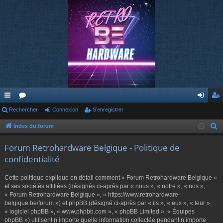
cc
Rechercher
or
Connexion
S’enregistrer
on
’e
ès
u
ne
nr
Index du forum
R
e
ra
m
xi
eg
Forum Retrohardware Belgique - Politique de
c
pi
s
on
ist
confidentialité
h
de
re
e
Cette politique explique en détail comment « Forum Retrohardware Belgique »
r
r
et ses sociétés affiliées (désignés ci-après par « nous », « notre », « nos »,
c
« Forum Retrohardware Belgique », « https://www.retrohardware-
belgique.be/forum ») et phpBB (désigné ci-après par « ils », « eux », « leur »,
h
« logiciel phpBB », « www.phpbb.com », « phpBB Limited », « Équipes
e
phpBB ») utilisent n’importe quelle information collectée pendant n’importe