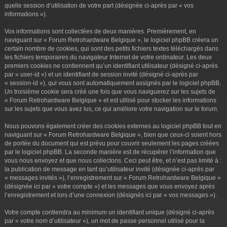
r
quelle session d’utilisation de votre part (désignée ci-après par « vos
informations »).
Vos informations sont collectées de deux manières. Premièrement, en
naviguant sur « Forum Retrohardware Belgique », le logiciel phpBB créera un
certain nombre de cookies, qui sont des petits fichiers textes téléchargés dans
les fichiers temporaires du navigateur Internet de votre ordinateur. Les deux
premiers cookies ne contiennent qu’un identifiant utilisateur (désigné ci-après
par « user-id ») et un identifiant de session invité (désigné ci-après par
« session-id »), qui vous sont automatiquement assignés par le logiciel phpBB.
Un troisième cookie sera créé une fois que vous naviguerez sur les sujets de
« Forum Retrohardware Belgique » et est utilisé pour stocker les informations
sur les sujets que vous avez lus, ce qui améliore votre navigation sur le forum.
Nous pouvons également créer des cookies externes au logiciel phpBB tout en
naviguant sur « Forum Retrohardware Belgique », bien que ceux-ci soient hors
de portée du document qui est prévu pour couvrir seulement les pages créées
par le logiciel phpBB. La seconde manière est de récupérer l’information que
vous nous envoyez et que nous collectons. Ceci peut être, et n’est pas limité à :
la publication de message en tant qu’utilisateur invité (désignée ci-après par
« messages invités »), l’enregistrement sur « Forum Retrohardware Belgique »
(désignée ici par « votre compte ») et les messages que vous envoyez après
l’enregistrement et lors d’une connexion (désignés ici par « vos messages »).
Votre compte contiendra au minimum un identifiant unique (désigné ci-après
par « votre nom d’utilisateur »), un mot de passe personnel utilisé pour la