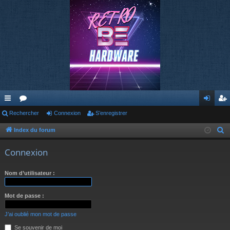
cc
Rechercher
or
Connexion
S’enregistrer
on
’e
ès
u
ne
nr
Index du forum
R
e
ra
m
xi
eg
Connexion
c
pi
s
on
ist
h
Nom d’utilisateur :
de
re
e
r
r
Mot de passe :
c
h
J’ai oublié mon mot de passe
e
Se souvenir de moi