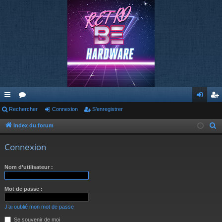
cc
Rechercher
or
Connexion
S’enregistrer
on
’e
ès
u
ne
nr
Index du forum
R
e
ra
m
xi
eg
Connexion
c
pi
s
on
ist
h
Nom d’utilisateur :
de
re
e
r
r
Mot de passe :
c
h
J’ai oublié mon mot de passe
e
Se souvenir de moi