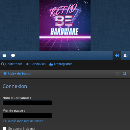
cc
Rechercher
or
Connexion
S’enregistrer
on
’e
ès
u
ne
nr
Index du forum
R
e
ra
m
xi
eg
Connexion
c
pi
s
on
ist
h
Nom d’utilisateur :
de
re
e
r
r
Mot de passe :
c
h
J’ai oublié mon mot de passe
e
Se souvenir de moi