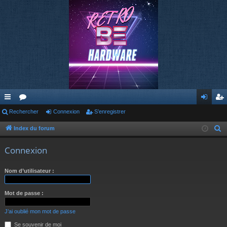
cc
Rechercher
or
Connexion
S’enregistrer
on
’e
ès
u
ne
nr
Index du forum
R
e
ra
m
xi
eg
Connexion
c
pi
s
on
ist
h
Nom d’utilisateur :
de
re
e
r
r
Mot de passe :
c
h
J’ai oublié mon mot de passe
e
Se souvenir de moi