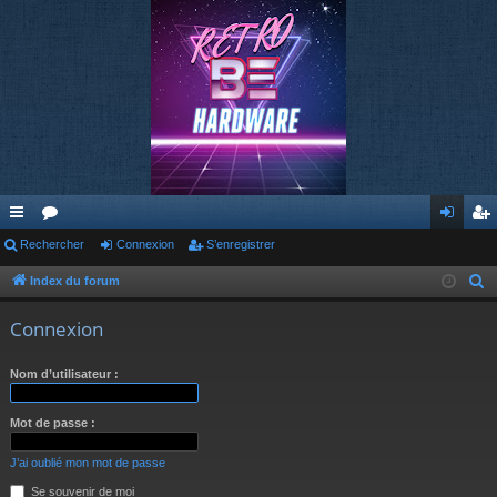
cc
Rechercher
or
Connexion
S’enregistrer
on
’e
ès
u
ne
nr
Index du forum
R
e
ra
m
xi
eg
Connexion
c
pi
s
on
ist
h
Nom d’utilisateur :
de
re
e
r
r
Mot de passe :
c
h
J’ai oublié mon mot de passe
e
Se souvenir de moi