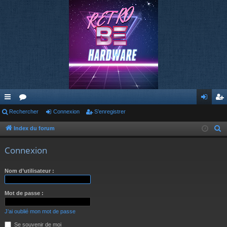
cc
Rechercher
or
Connexion
S’enregistrer
on
’e
ès
u
ne
nr
Index du forum
R
e
ra
m
xi
eg
Connexion
c
pi
s
on
ist
h
Nom d’utilisateur :
de
re
e
r
r
Mot de passe :
c
h
J’ai oublié mon mot de passe
e
Se souvenir de moi