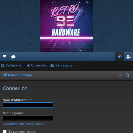
cc
Rechercher
or
Connexion
S’enregistrer
on
’e
ès
u
ne
nr
Index du forum
R
e
ra
m
xi
eg
Connexion
c
pi
s
on
ist
h
Nom d’utilisateur :
de
re
e
r
r
Mot de passe :
c
h
J’ai oublié mon mot de passe
e
Se souvenir de moi