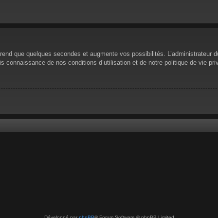
prend que quelques secondes et augmente vos possibilités. L’administrateur 
 connaissance de nos conditions d’utilisation et de notre politique de vie pri
Développé par
phpBB
® Forum Software © phpBB Limited