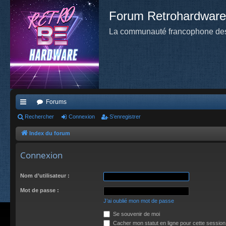
Forum Retrohardware
La communauté francophone des
Forums
cc
Rechercher
Connexion
S’enregistrer
ès
Index du forum
ra
Connexion
pi
Nom d’utilisateur :
de
Mot de passe :
J’ai oublié mon mot de passe
Se souvenir de moi
Cacher mon statut en ligne pour cette session