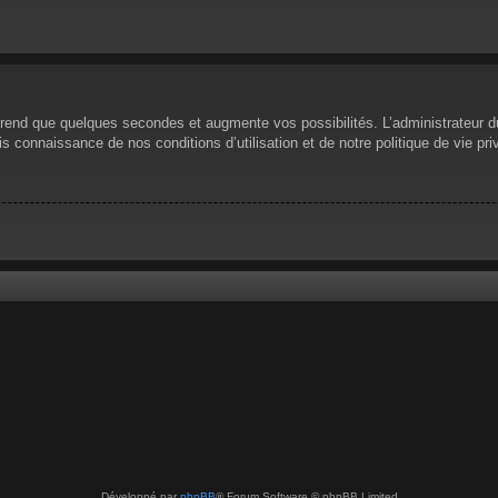
prend que quelques secondes et augmente vos possibilités. L’administrateur 
 connaissance de nos conditions d’utilisation et de notre politique de vie pri
Développé par
phpBB
® Forum Software © phpBB Limited