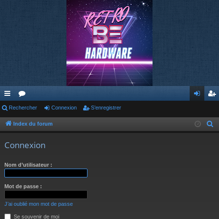
cc
Rechercher
or
Connexion
S’enregistrer
on
’e
ès
u
ne
nr
Index du forum
R
e
ra
m
xi
eg
Connexion
c
pi
s
on
ist
h
Nom d’utilisateur :
de
re
e
r
r
Mot de passe :
c
h
J’ai oublié mon mot de passe
e
Se souvenir de moi