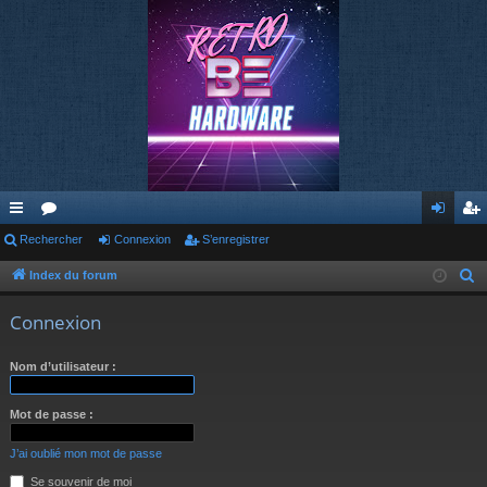
cc
Rechercher
or
Connexion
S’enregistrer
on
’e
ès
u
ne
nr
Index du forum
R
e
ra
m
xi
eg
Connexion
c
pi
s
on
ist
h
Nom d’utilisateur :
de
re
e
r
r
Mot de passe :
c
h
J’ai oublié mon mot de passe
e
Se souvenir de moi