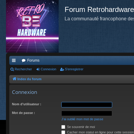
Forum Retrohardware
La communauté francophone des
Forums
cc
Rechercher
Connexion
S’enregistrer
ès
Index du forum
ra
Connexion
pi
Nom d’utilisateur :
de
Mot de passe :
J’ai oublié mon mot de passe
Se souvenir de moi
Cacher mon statut en ligne pour cette session