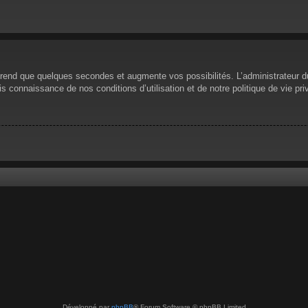
prend que quelques secondes et augmente vos possibilités. L’administrateur 
 connaissance de nos conditions d’utilisation et de notre politique de vie pri
Développé par
phpBB
® Forum Software © phpBB Limited